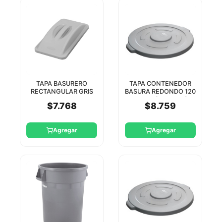
TAPA BASURERO
TAPA CONTENEDOR
RECTANGULAR GRIS
BASURA REDONDO 120
JIWINS
LTS PE (JW-CR12)
$7.768
$8.759
JIWINS
Agregar
Agregar