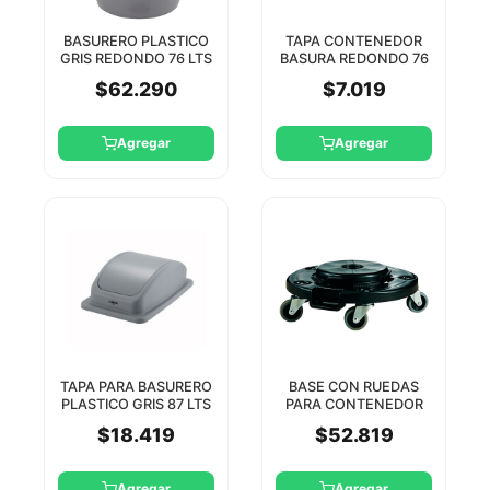
BASURERO PLASTICO
TAPA CONTENEDOR
GRIS REDONDO 76 LTS
BASURA REDONDO 76
WINCO
LTS PE JIWINS
$62.290
$7.019
Agregar
Agregar
TAPA PARA BASURERO
BASE CON RUEDAS
PLASTICO GRIS 87 LTS
PARA CONTENEDOR
PTC-23SG WINCO
BASURA REDONDO PE
$18.419
$52.819
JIWINS
Agregar
Agregar