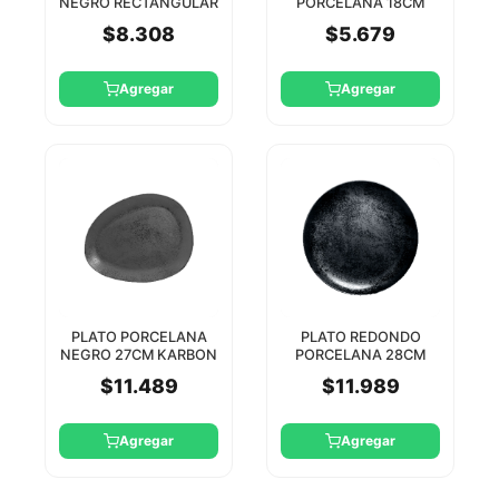
NEGRO RECTANGULAR
PORCELANA 18CM
22X11CM KARBON RAK
KARBON RAK
$8.308
$5.679
Agregar
Agregar
PLATO PORCELANA
PLATO REDONDO
NEGRO 27CM KARBON
PORCELANA 28CM
RAK
KARBON RAK
$11.489
$11.989
Agregar
Agregar