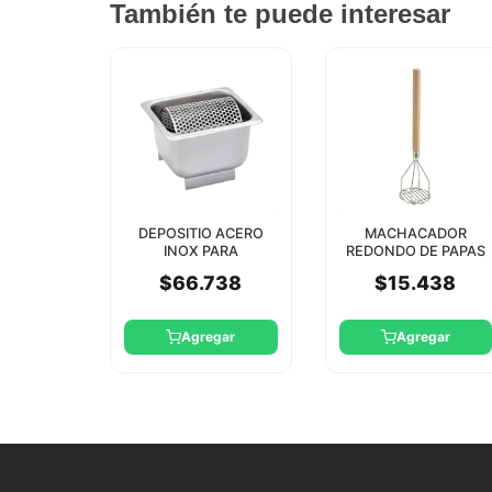
También te puede interesar
DEPOSITIO ACERO
MACHACADOR
INOX PARA
REDONDO DE PAPAS
MANTEQUILLA ROLL-
10X46 CM WINCO
$66.738
$15.438
ON WINCO
Agregar
Agregar