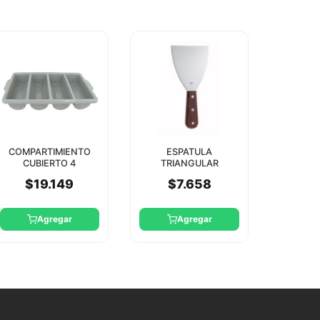
COMPARTIMIENTO
ESPATULA
CUBIERTO 4
TRIANGULAR
BANDEJAS WINCO
METALICA CON
$19.149
$7.658
MANGO MADERA
WINCO
Agregar
Agregar