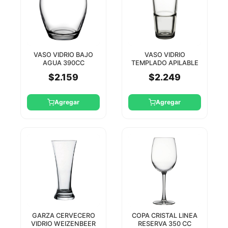
VASO VIDRIO BAJO
VASO VIDRIO
AGUA 390CC
TEMPLADO APILABLE
PASABAHCE
GRANDE-S 370CC
$2.159
$2.249
PASABAHCE
Agregar
Agregar
GARZA CERVECERO
COPA CRISTAL LINEA
VIDRIO WEIZENBEER
RESERVA 350 CC