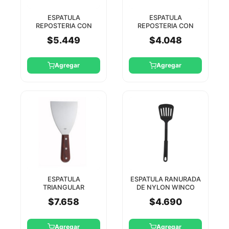
ESPATULA
ESPATULA
REPOSTERIA CON
REPOSTERIA CON
HOJA DE 24 CM
HOJA DE 10 CM
$5.449
$4.048
WINCO
WINCO
Agregar
Agregar
ESPATULA
ESPATULA RANURADA
TRIANGULAR
DE NYLON WINCO
METALICA CON
$7.658
$4.690
MANGO MADERA
WINCO
Agregar
Agregar