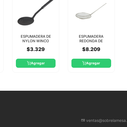
ESPUMADERA DE
ESPUMADERA
NYLON WINCO
REDONDA DE
ALAMBRE 18 CM
$3.329
$8.209
WINCO
Agregar
Agregar
ventas@sobrelamesa.