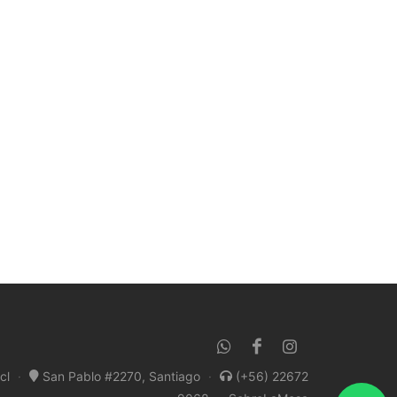
cl
·
San Pablo #2270, Santiago
·
(+56) 22672