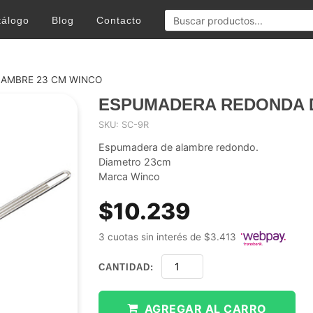
tálogo
Blog
Contacto
LAMBRE 23 CM WINCO
ESPUMADERA REDONDA D
SKU: SC-9R
Espumadera de alambre redondo.
Diametro 23cm
Marca Winco
$10.239
3 cuotas sin interés de $3.413
CANTIDAD:
AGREGAR AL CARRO