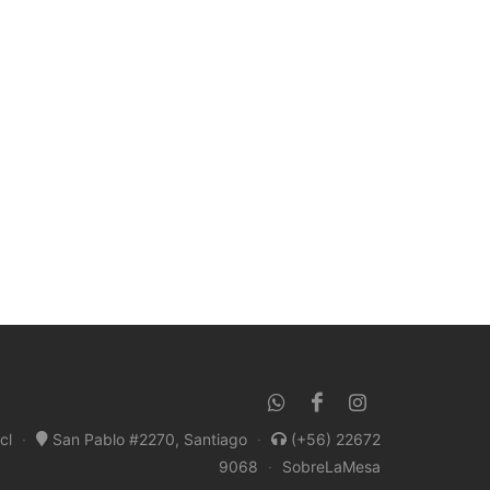
cl
·
San Pablo #2270, Santiago
·
(+56) 22672
9068
·
SobreLaMesa