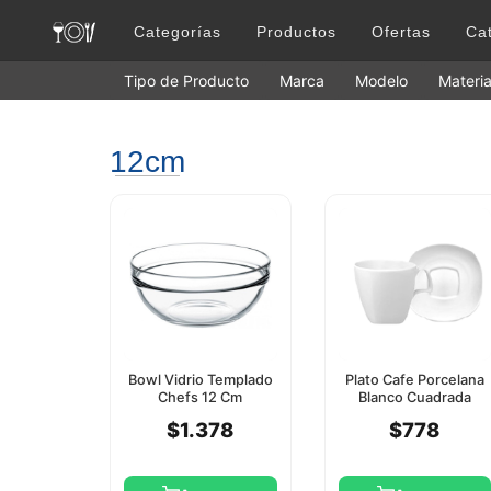
Categorías
Productos
Ofertas
Ca
Tipo de Producto
Marca
Modelo
Materia
12cm
Bowl Vidrio Templado
Plato Cafe Porcelana
Chefs 12 Cm
Blanco Cuadrada
Pasabahce
12Cm Star Round
$1.378
$778