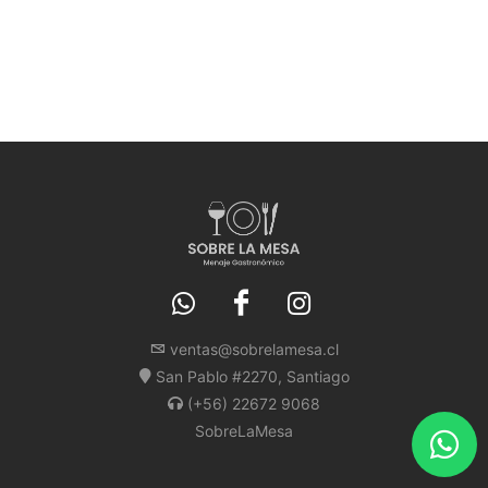
ventas@sobrelamesa.cl
San Pablo #2270, Santiago
(+56) 22672 9068
SobreLaMesa