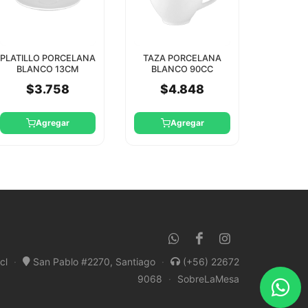
PLATILLO PORCELANA
TAZA PORCELANA
BLANCO 13CM
BLANCO 90CC
CLASSIC RAK
CLASSIC RAK
$3.758
$4.848
(PLATILLO CLSA13A)
Agregar
Agregar
cl
·
San Pablo #2270, Santiago
·
(+56) 22672
9068
·
SobreLaMesa