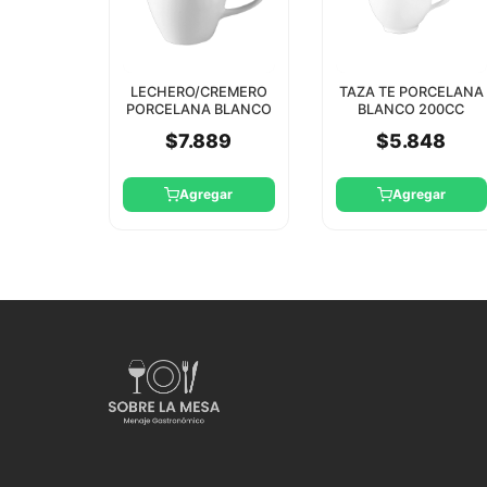
LECHERO/CREMERO
TAZA TE PORCELANA
PORCELANA BLANCO
BLANCO 200CC
15CC CLASSIC RAK
CLASSIC RAK
$7.889
$5.848
(CLSA15A)
Agregar
Agregar