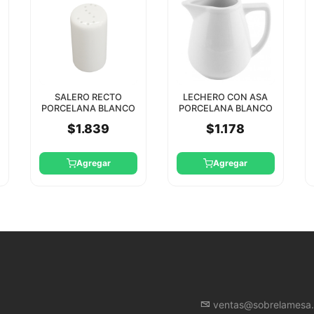
SALERO RECTO
LECHERO CON ASA
PORCELANA BLANCO
PORCELANA BLANCO
8CM TH STAR
50CC STAR ROUND
$1.839
$1.178
Agregar
Agregar
ventas@sobrelamesa.