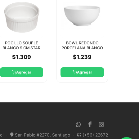
POCILLO SOUFLE
BOWL REDONDO
BLANCO 9 CM STAR
PORCELANA BLANCO
10 CM STAR
$1.309
$1.239
Agregar
Agregar
cl
·
San Pablo #2270, Santiago
·
(+56) 22672