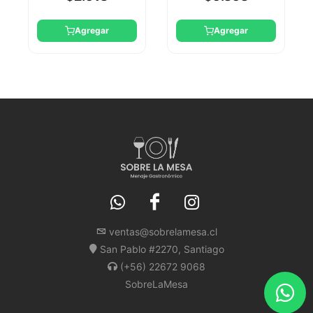
Agregar
Agregar
ventas@sobrelamesa.cl
San Pablo #2270, Santiago
(+56) 22672 9068
SobreLaMesa