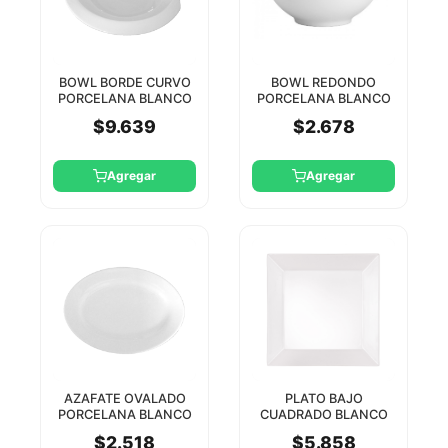
BOWL BORDE CURVO
BOWL REDONDO
PORCELANA BLANCO
PORCELANA BLANCO
24CM STAR DESIGN
15 CM STAR
$9.639
$2.678
Agregar
Agregar
AZAFATE OVALADO
PLATO BAJO
PORCELANA BLANCO
CUADRADO BLANCO
24 CM C/BORDE STAR
24 CM STAR
$2.518
$5.858
ROUND