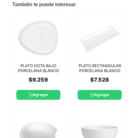
También te puede interesar
PLATO GOTA BAJO
PLATO RECTANGULAR
PORCELANA BLANCO
PORCELANA BLANCO
30CM STAR DESIGN
36X18.5CM STAR
$9.259
$7.528
SQUARE
Agregar
Agregar