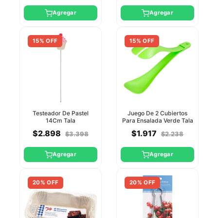
Agregar
Agregar
15% OFF
15% OFF
Testeador De Pastel
Juego De 2 Cubiertos
14Cm Tala
Para Ensalada Verde Tala
$2.898
$1.917
$3.398
$2.238
Agregar
Agregar
20% OFF
20% OFF