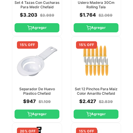
Set 4 Tazas Con Cucharas
Uslero Madera 30Cm
Para Medir Chefaid
Rolling Tala
$3.203
$1.764
$3.989
$2.069
Agregar
Agregar
15% OFF
15% OFF
Separador De Huevo
Set 12 Pinchos Para Maiz
Plastico Chefaid
Color Amarillo Chefaid
$947
$2.427
$1.109
$2.839
Agregar
Agregar
20% OFF
15% OFF