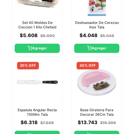
Set 40 Moldes De
Deshuesador De Cerezas
Coccion 1 Kilo Chefaid
Inox Tala
$5.608
$4.048
$6.990
$5.048
Agregar
Agregar
20% OFF
30% OFF
Espatula Angular Recta
Base Giratoria Para
150Mm Tala
Decorar 26Cm Tala
$6.318
$13.743
$7.889
$19.599