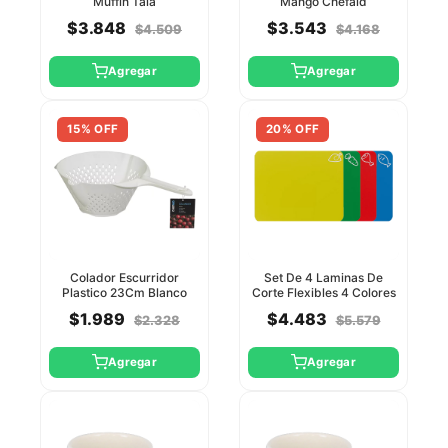
Muffin Tala
Mango Chefaid
$3.848
$3.543
$4.509
$4.168
Agregar
Agregar
15% OFF
20% OFF
Colador Escurridor
Set De 4 Laminas De
Plastico 23Cm Blanco
Corte Flexibles 4 Colores
Chefaid
Chefaid
$1.989
$4.483
$2.328
$5.579
Agregar
Agregar