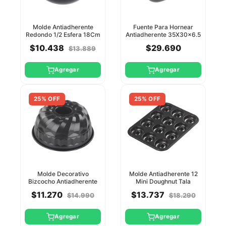
Molde Antiadherente
Fuente Para Hornear
Redondo 1/2 Esfera 18Cm
Antiadherente 35X30x6.5
Tala
Cm Tala
$10.438
$29.690
$13.889
Agregar
Agregar
25% OFF
25% OFF
Molde Decorativo
Molde Antiadherente 12
Bizcocho Antiadherente
Mini Doughnut Tala
23.5X9cm Tala
$11.270
$13.737
$14.990
$18.290
Agregar
Agregar