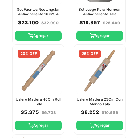
Set Fuentes Rectangular
Set Juego Para Hornear
Antiadherente 16X25 A
Antiadherente Tala
33X25 Cm Tala
$23.100
$19.957
$32.990
$28.489
Agregar
Agregar
20% OFF
25% OFF
Uslero Madera 40Cm Roll
Uslero Madera 23Cm Con
Tala
Mango Tala
$5.375
$8.252
$6.708
$10.989
Agregar
Agregar