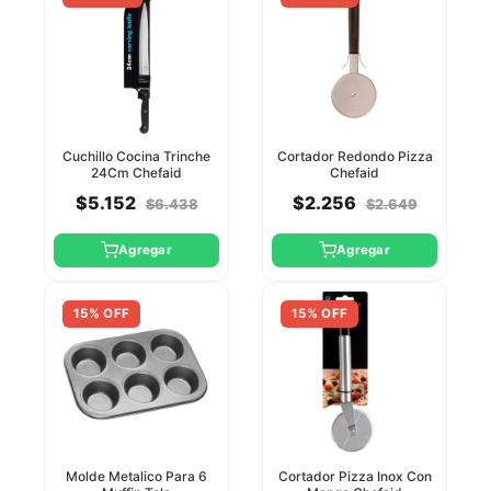
Cuchillo Cocina Trinche
Cortador Redondo Pizza
24Cm Chefaid
Chefaid
$5.152
$2.256
$6.438
$2.649
Agregar
Agregar
15% OFF
15% OFF
Molde Metalico Para 6
Cortador Pizza Inox Con