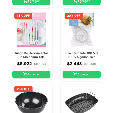
Agregar
Agregar
15% OFF
20% OFF
Juego De Herramientas
Hilo Bramante 100 Mts
De Moldeado Tala
100% Algodon Tala
$5.922
$2.443
$6.958
$3.038
Agregar
Agregar
25% OFF