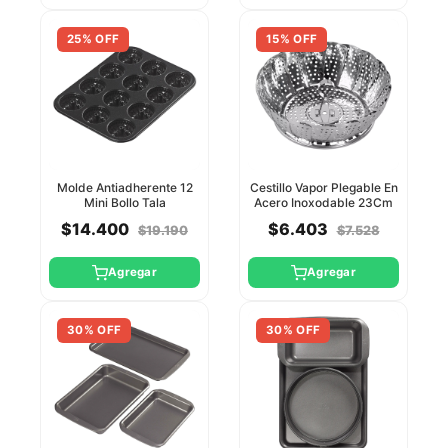
25% OFF
15% OFF
Molde Antiadherente 12
Cestillo Vapor Plegable En
Mini Bollo Tala
Acero Inoxodable 23Cm
Tala
$14.400
$6.403
$19.190
$7.528
Agregar
Agregar
30% OFF
30% OFF