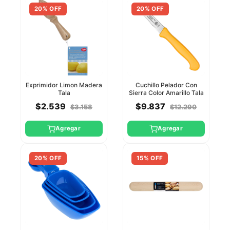
20% OFF
20% OFF
Exprimidor Limon Madera
Cuchillo Pelador Con
Tala
Sierra Color Amarillo Tala
$2.539
$9.837
$3.158
$12.290
Agregar
Agregar
20% OFF
15% OFF