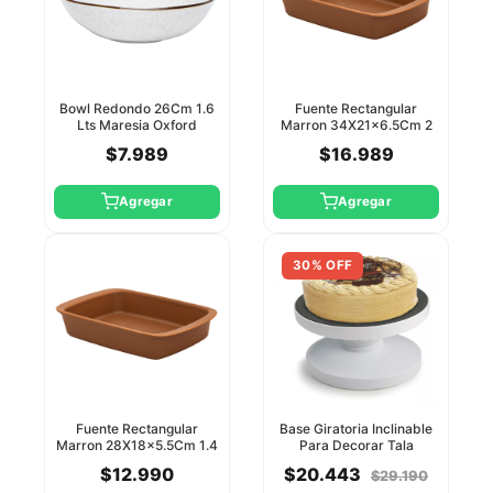
Bowl Redondo 26Cm 1.6
Fuente Rectangular
Lts Maresia Oxford
Marron 34X21x6.5Cm 2
Lts Oxford
$7.989
$16.989
Agregar
Agregar
30% OFF
Fuente Rectangular
Base Giratoria Inclinable
Marron 28X18x5.5Cm 1.4
Para Decorar Tala
Lts Oxford
$12.990
$20.443
$29.190