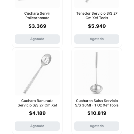
Cuchara Servir
Tenedor Servicio S/S 27
Policarbonato
Cm Xef Tools
Transparent 33 Cm Xef
$3.369
$5.949
Tools
Agotado
Agotado
Cuchara Ranurada
Cucharon Salsa Servicio
Servicio S/S 27 Cm Xef
S/S 30Ml - 1 Oz Xef Tools
Tools
$4.189
$10.819
Agotado
Agotado